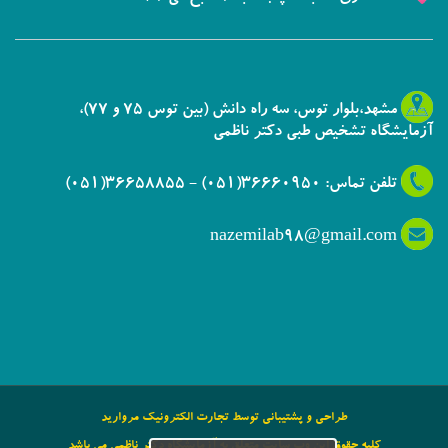
مشهد،بلوار توس، سه راه دانش (بین توس 75 و 77)،
آزمایشگاه تشخیص طبی دکتر ناظمی
تلفن تماس: 36660950(051) - 36658855(051)
nazemilab98@gmail.com
طراحی و پشتیبانی توسط تجارت الکترونیک مروارید
کلیه حقوق این وب سایت متعلق به آزمایشگاه دکتر ناظمی می باشد