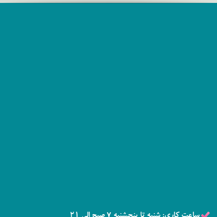
ساعت کاری: شنبه تا پنجشنبه 7 صبح الی 21