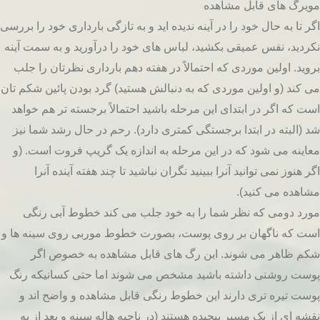
مویرگ های قابل مشاهده
اگر تا به حال خود را در آینه ندیده اید و به تازگی بارداری خود را بررسی
نکردید، نفس عمیقی بکشید، لباس های خود را درآورید و به سمت آینه
بروید. اولین موردی که احتمالاً در هفته دهم بارداری نظرتان را جلب
می کند (و اولین موردی که به دنبالش هستید) گرد بودن پائین شکم تان
است که اگر در ابتدای این مرحله باشید احتمالاً برجسته تر هم خواهد
شد (البته در ابتدا برجستگی کمتری دارد). رحم در حال رشد شما نیز
معاینه می شود که در این مرحله به اندازه یک گریپ فروت است. (و
اگر هنوز نمی توانید آنرا ببینید نگران نباشید تا چند هفته آینده آنرا
مشاهده می کنید).
مورد دومی که نظر شما را به خود جلب می کند خطوط آبی رنگی
است که ناگهان بر روی پوست، بصورت خطوط موربی روی سینه ها و
شکم ظاهر می شوند. این رگ های قابل مشاهده به خصوص اگر
پوست روشنی داشته باشید مشخص می شوند اما حتی کسانیکه رنگ
پوست تیره تری دارند این خطوط رنگی قابل مشاهده و واضح اند و
نقشه ای از یک مسیر پیچیده هستند (در ناحیه هاله سینه و بعد از به