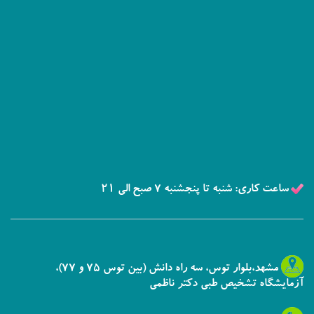
ساعت کاری: شنبه تا پنجشنبه 7 صبح الی 21
مشهد،بلوار توس، سه راه دانش (بین توس 75 و 77)،
آزمایشگاه تشخیص طبی دکتر ناظمی