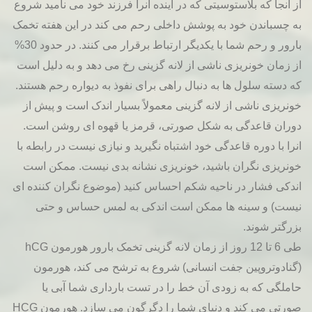
از آنجا که بلاستوسیتی که در آینده آنرا فرزند خود می نامید شروع
به چسباندن خود به پوشش داخلی رحم می کند در این هفته تخمک
بارور و رحم شما با یکدیگر ارتباط برقرار می کنند. در حدود 30%
از زمان خونریزی ناشی از لانه گزینی رخ می دهد و به دلیل است
که دسته سلول ها به دنبال راهی برای نفوذ به دیواره رحم هستند.
خونریزی ناشی از لانه گزینی معمولاً بسیار اندک است و پیش از
دوران قاعدگی به شکل صورتی، قرمز یا قهوه ای روشن است.
انرا با دوره قاعدگی خود اشتباه نگیرید و نیازی نیست در رابطه با
خونریزی نگران باشید، خونریزی نشانه بدی نیست. ممکن است
اندکی فشار در ناحیه شکم احساس کنید (موضوع نگران کننده ای
نیست) و سینه ها ممکن است اندکی به لمس حساس و حتی
بزرگتر شوند.
طی 6 تا 12 روز از زمان لانه گزینی تخمک بارور هورمون hCG
(گنادوتروپین جفت انسانی) شروع به ترشح می کند، هورمون
حاملگی که به زودی آن خط را در تست بارداری شما آبی یا
صورتی می کند و دنیای شما را دگرگون می سازد. هورمون HCG