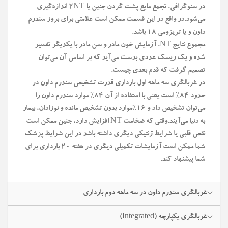
در سنوگرافی، تجمع مایع پشت گردن جنین یا ۲NT اندازه‌گیری
می‌شود.در واقع در این قسمت ممکن است علامتی برای بروز سندرم
داون و یا تریزومی ۱۸ باشد.
مجموع نتایج NT، آزمایش خون مادر و سن مادر با یکدیگر تفسیر
شده و یک ریسک عددی بدست می‌آید که بر اساس آن می‌توان
تصمیم گرفت که قدم بعدی چیست.
در غربالگری سه ماهه اول بارداری قدرت تشخیص سندرم داون در
حدود ۸۴% است یعنی با استفاده از آن ۸۴% موارد سندرم داون را
می‌توان تشخیص داد و ۱۶%موارد بدون تشخیص مانده و نوزادان، بیمار
به دنیا می‌آیند.وقتی که ضخامت NT افزایش دارد، جنین ممکن است
نقص قلبی یا شرایط ژنتیکی دیگری داشته باشد در این شرایط پزشک
شما ممکن است آزمایشات تکمیلی دیگری در هفته ۲۰ بارداری برای
شما پیشنهاد کند.
غربالگری سندرم داون در سه ماهه دوم بارداری
غربالگری یکپارچه (Integrated)