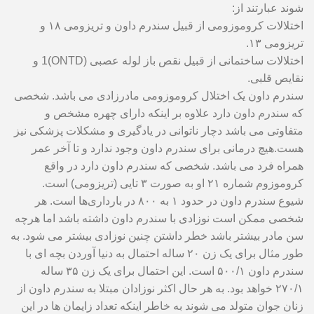
شوند عبارتند از:
اختلالات کروموزومی از قبیل سندرم داون و تریزومی ۱۸ و
تریزومی ۱۳.
اختلالات ساختمانی از قبیل نقص باز لوله عصبی (ONTD)1 و
نقایص قلبی.
سندرم داون یک اختلال کروموزومی مادرزادی می باشد. شخصی
که سندرم داون دارد علاوه بر اینکه دارای چهره مشخص و
متفاوتی می باشد دچار ناتوانی در یادگیری و مشکلات پزشکی نیز
هست.هیچ درمانی برای سندرم داون وجود ندارد و تا آخر عمر
همراه فرد می باشد. شخصی که سندرم داون دارد در واقع
کروموزوم شماره ۲۱ او به صورت ۳ تایی (تریزومی) است.
شیوع سندرم داون در حدود ۱ به ۸۰۰ در بارداری‌ها است. هر
شخصی ممکن است نوزادی با سندرم داون داشته باشد اما هرچه
سن مادر بیشتر باشد خطر داشتن چنین نوزادی بیشتر می شود. به
طور مثال برای یک زن ۲۰ ساله احتمال به دنیا آوردن بچه ای با
سندرم داون ۵۰۰/۱ است. این احتمال برای یک زن ۳۵ ساله
۲۷۰/۱ خواهد بود. به هر حال اکثر نوزادان مبتلا به سندرم داون از
زنان جوان متولد می شوند به خاطر اینکه تعداد زایمان ها در این