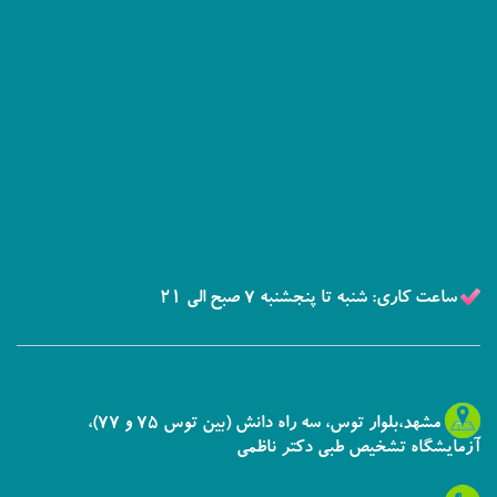
ساعت کاری: شنبه تا پنجشنبه 7 صبح الی 21
مشهد،بلوار توس، سه راه دانش (بین توس 75 و 77)،
آزمایشگاه تشخیص طبی دکتر ناظمی