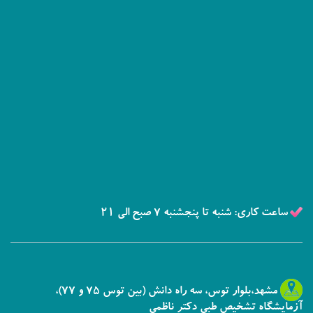
ساعت کاری: شنبه تا پنجشنبه 7 صبح الی 21
مشهد،بلوار توس، سه راه دانش (بین توس 75 و 77)،
آزمایشگاه تشخیص طبی دکتر ناظمی