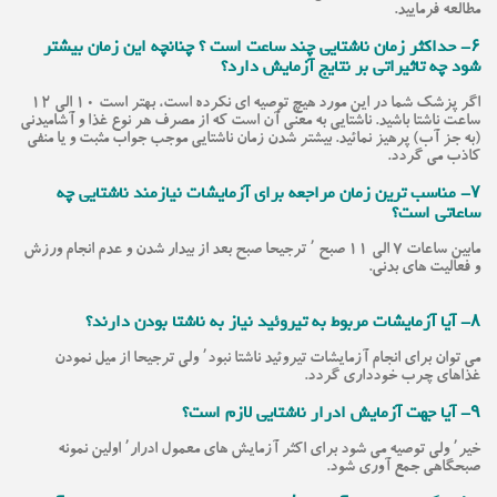
مطالعه فرمایید.
۶- حداکثر زمان ناشتایی چند ساعت است ؟ چنانچه این زمان بیشتر
شود چه تاثیراتی بر نتایج آزمایش دارد؟
اگر پزشک شما در این مورد هیچ توصیه ای نکرده است، بهتر است ۱۰ الی ۱۲
ساعت ناشتا باشید. ناشتایی به معنی آن است که از مصرف هر نوع غذا و آشامیدنی
(به جز آب) پرهیز نمائید. بیشتر شدن زمان ناشتایی موجب جواب مثبت و یا منفی
کاذب می گردد.
۷- مناسب ترین زمان مراجعه برای آزمایشات نیازمند ناشتایی چه
ساعاتی است؟
مابین ساعات ۷ الی ۱۱ صبح ٬ ترجیحا صبح بعد از بیدار شدن و عدم انجام ورزش
و فعالیت های بدنی.
۸- آیا آزمایشات مربوط به تیروئید نیاز به ناشتا بودن دارند؟
می توان برای انجام آزمایشات تیروئید ناشتا نبود٬ ولی ترجیحا از میل نمودن
غذاهای چرب خودداری گردد.
۹- آیا جهت آزمایش ادرار ناشتایی لازم است؟
خیر٬ ولی توصیه می شود برای اکثر آزمایش های معمول ادرار٬ اولین نمونه
صبحگاهی جمع آوری شود.