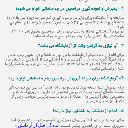
۲- پذیرش و نمونه گیری مراجعین در چه ساعاتی انجام می شود؟
مراجعه به آزمایشگاه برای پذیرش و نمونه گیری (در صورت وجود شرایط لازم)٬
شنبه تا پنج شنبه از ۷ صبح الی ۲۱ شب در صورت وجود شرایط لازم انجام می
شود.
در مورد آزمایشاتی که نیاز به ناشتا بودن دارند٬ مراجعین محترم باید ۱۰-۱۲
ساعت شرایط ناشتایی را رعایت نموده و صبح ها مراجعه نمایند.
۳- آیا نیازی به گرفتن وقت از آزمایشگاه می باشد؟
برای اطلاع از نحوه انجام آزمایشات خاص٬ نیاز به ناشتا بودن٬ تعیین زمان خاص
برای نمونه گیری پاره ای از آزمایشات و یا آمادگی قبل از آزمایش٬ با شماره های
۳۶۶۶۰۹۵۰(۰۵۱) و ۳۶۶۵۸۸۵۵(۰۵۱) تماس حاصل فرمایید تا همکاران ما
شما را راهنمایی نمایند.
۴- آزمایشگاه برای نمونه گیری از مراجعین به چه اطلاعاتی نیاز دارد؟
برای پذیرش شما٬ نسخه پزشک معالج مورد نیاز است٬ در غیر این صورت اگر
شخصا تقاضای انجام آزمایشات روتین (معمولی) را دارید٬ ضروری است فرم
مخصوص انجام آزمایش را از همکاران ما در قسمت پذیرش دریافت و پس از
تکمیل آن تحویل بفرمایید.
۵- کدام آزمایشات به ناشتایی نیاز دارند؟
برای آزمایشاتی نظیر قند٬ چربیهای خون(تری گلیسیرید) و..... ناشتا بودن فرد
آمادگی قبل از آزمایش
ضروری است٬ برای راهنمایی بیشتر قسمت
را