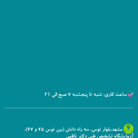
ساعت کاری: شنبه تا پنجشنبه 7 صبح الی 21
مشهد،بلوار توس، سه راه دانش (بین توس 75 و 77)،
آزمایشگاه تشخیص طبی دکتر ناظمی