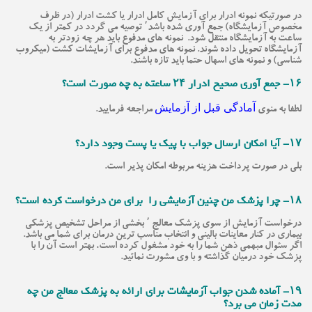
در صورتیکه نمونه ادرار برای آزمایش کامل ادرار یا کشت ادرار (در ظرف
مخصوص آزمایشگاه) جمع آوری شده باشد٬ توصیه می گردد در کمتر از یک
ساعت به آزمایشگاه منتقل شود. نمونه های مدفوع باید هر چه زودتر به
آزمایشگاه تحویل داده شوند. نمونه های مدفوع برای آزمایشات کشت (میکروب
شناسی) و نمونه های اسهال حتما باید تازه باشند.
۱۶- جمع آوری صحیح ادرار ۲۴ ساعته به چه صورت است؟
آمادگی قبل از آزمایش
لطفا به منوی
مراجعه فرمایید.
۱۷- آیا امکان ارسال جواب با پیک یا پست وجود دارد؟
بلی در صورت پرداخت هزینه مربوطه امکان پذیر است.
۱۸- چرا پزشک من چنین آزمایشی را برای من درخواست کرده است؟
درخواست آزمایش از سوی پزشک معالج ٬ بخشی از مراحل تشخیص پزشکی
بیماری در کنار معاینات بالینی و انتخاب مناسب ترین درمان برای شما می باشد.
اگر سئوال مبهمی ذهن شما را به خود مشغول کرده است، بهتر است آن را با
پزشک خود درمیان گذاشته و با وی مشورت نمائید.
۱۹- آماده شدن جواب آزمایشات برای ارائه به پزشک معالج من چه
مدت زمان می برد؟