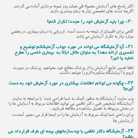
اکثر پاسخ های آزمایش معمولا طی همان روز نمونه برداری آماده می گردند،
اگرچه تست های تخصصی نیاز به زمان بیشتری دارند.
۲۰- چرا باید آزمایش خود را مجددا تکرار کنم؟
گاهی برای اطمینان از نتیجه به دست آمده ، ارزیابی یا درمان بیماری، در بعضی
موارد نیاز به تکرار آزمایش می باشد.
۲۱- آیا آزمایشگاه می تواند در مورد جواب آزمایشاتم توضیح و
تفسیری ارائه دهد؟ به عنوان مثال ابتلا به بیماری خاصی را مطرح
نماید یا خیر؟
لطفا تفسیر نتایج آزمایش را از پزشک معالج خود بخواهید. پزشک در صورت
لزوم با آزمایشگاه مشاوره لازم را خواهد داشت.
۲۲- چگونه می توانم اطلاعات بیشتری در مورد آزمایش خود به دست
آورم؟
وب سایت آزمایشگاه به منظور کمک به شما طراحی شده٬ با مراجعه به سایت
آزمایشگاه تشخیص طبی دکتر ناظمی می توانید اطلاعات مربوط به آزمایش ها را
در بخش مربوطه به تفصیل مشاهده و مطالعه فرمایید.
لیست
برای راحتی شما لینک مربوط به آزمایش ها را در اینجا قرار می دهیم.
آزمایش ها
۲۳- آزمایشگاه دکتر ناظمی با چه سازمانهای بیمه ای طرف قرارداد می
باشد؟