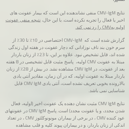
نتایج CMV-IgM منفی نشاندهنده این است که بیمار عفونت های
اخیر یا فعال را تجربه نکرده است. با این حال،
نتیجه منفی عفونت
اولیه به
CMV
را رد نمی کند.
گزارش شده است که CMV-IgM اختصاصی در 10٪ تا 30٪ از
سرم خون بند ناف نوزادانی که دچار عفونت در هفته اول زندگی
شده اند، قابل تشخیص نبود. علاوه بر این، تا 23٪ از زنان باردار
مبتلا به عفونت CMV اولیه، پاسخ مثبت قابل تشخیصی در 8 هفته
بعد از عفونت، در CMV IgM مشاهده نشد. در بیش از 28٪ از زنان
باردار مبتلا به عفونت اولیه، که در آن زمان، مقادیر آنتی بادی
بالارونده بخوبی تعریف نشده است، آنتی بادی CMV IgM قابل
شناسایی نمی باشد.
نتایج CMV IgM مثبت نشان دهنده یک عفونت اخیر (اولیه، فعال
شدن مجدد، و یا عفونت مجدد) است. پاسخ CMV IgM در عفونتهای
عود کننده CMV ، در برخی از بیماران مونونوکلئوز CMV ، در تعداد
اندکی از زنان باردار، و در بیماران پیوند کلیه و قلب مشاهده