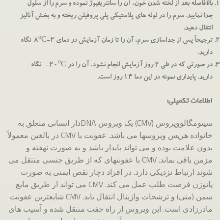
بالافاصله بعد از لخته شدن خون، آن را سانتریفیوژ نموده و سرم را از سلول
جدا نمایید. سرم را در لوله های پلاستیکی پلی پروفیلن ریخته و به بخش آنالیز
انتقال دهید.
o
ترجیحاً پس از جداسازی سرم، آن را تا زمان آزمایش در دمای 2-8
C نگاه
دارید.
o
در صورتی که در طی 2 روز آزمایش انجام نشود، آن را در 20
C- نگاه
دارید. پایداری نمونه در این دما 14 روز است.
اطلاعات تكميلي:
سیتومگالوویروس (CMV) یک ویروس DNAدار انسانی متعلق به
خانواده هرپس ویروسها می باشد. عفونت با CMV در بالغین معمولاً
بدون علامت بوده و می تواند پایدار باشد و به صورت نهفته و
مزمن باقی بماند. CMV با عفونتهای که از طریق جنسی منتقل می
شوند ارتباط نزدیکی دارد. در افراد دچار نقص ایمنی به صورت
پاتوژن فرصت طلب عمل می کند. CMV می تواند از طریق مایع
سمن (منی) و ترشحات واژینال انتقال یابد. CMV شایعترین عفونت
مادرزادی است. این ویروس از راه جفت منتقل شده و آسیب های