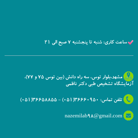
ساعت کاری: شنبه تا پنجشنبه 7 صبح الی 21
مشهد،بلوار توس، سه راه دانش (بین توس 75 و 77)،
آزمایشگاه تشخیص طبی دکتر ناظمی
تلفن تماس: 36660950(051) - 36658855(051)
nazemilab98@gmail.com