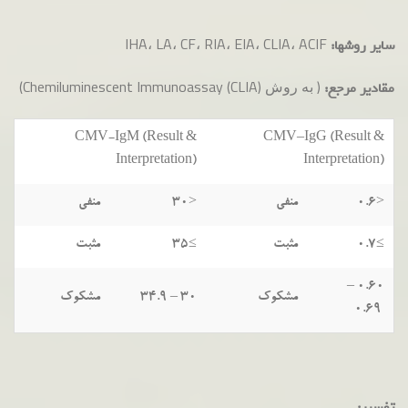
IHA، LA، CF، RIA، EIA، CLIA، ACIF
سایر روشها:
( به روش Chemiluminescent Immunoassay (CLIA))
مقادیر مرجع:
CMV-IgM (Result &
CMV–IgG (Result &
Interpretation)
Interpretation)
<0.6
منفی
<30
منفی
≥0.7
مثبت
≥35
مثبت
0.60 –
مشکوک
30 – 34.9
مشکوک
0.69
تفسیر: