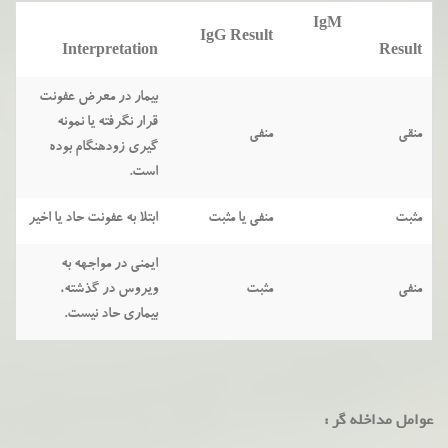
IgM
IgG
Result
Interpretation
Result
بیمار در معرض عفونت
قرار نگرفته یا نمونه
منقی
منفی
گیری زودهنگام بوده
است.
مثبت
منفی یا مثبت
ابتلا به عفونت حاد یا اخیر
ایمنی در مواجهه به
منفی
مثبت
ویروس در گذشته،
بیماری حاد نیست.
عوامل مداخله گر :