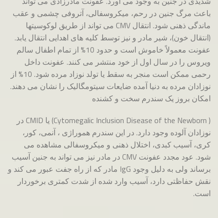
شدیدی در جنین به وجود می آورد. عفونت مادرزادی می تواند
باعث مرگ جنین در رحم، میکروسفالی، آتروفی چشمی و عقب
ماندگی ذهنی شود. انتقال CMV می تواند از طریق لوکوسیتها
(انتقال خون)، شیر مادر و نیز توسط کلیه های اهدایی انتقال یابد.
عفونت معمولاً خاموش است و حدود 10% از تمام اطفال سالم
ویروس را در سال اول از خود منتشر می کنند. عفونت داخل
رحمی ممکن است منجر به سقط یا تولد نوزاد مرده شود. 10% از
نوزادان مرده به دنیا آمده ضایعات سیتومگالیک را نشان می دهند.
امکان بروز یک سندرم سخت و کشنده
( Cytomegalic Inclusion Disease of the Newborn) یا CMID در
نوزادان آلوده وجود دارد. در این سندرم هموراژی ، آنمی، کور،
کری، آسیب کبدی، اختلال ذهنی و میکروسفالی مشاهده می
شود. عود مجدد عفونت CMV در مادر نیز می تواند به جنین آسیب
برساند ولی به دلیل وجود IgG مادر که از راه جفت عبور می کند و
نقش حفاظتی دارد، آسیب وارد شده از شدت کمتری برخوردار
است.