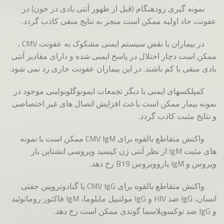
نمونه گیری زودهنگام (قبل از ظهور آنتی بادی در خون) در
عفونت حاد اولیه ممکن است منجر به نتایج منفی کاذب گردد.
در بیماران با نقص سیستم ایمنی مشکوک به عفونت CMV ،
ممکن است دچار اختلال در پاسخ ایمنی شده و دارای مقادیر آنتی
بادی منفی یا کم باشند. در این بیماران عفونت جاری رد نمی شود.
کمپلکسهای ایمنی یا دیگر تجمعات ایمونوگلوبولینی موجود در
نمونه بیمار ممکن است باعث افزایش اتصال های غیر اختصاصی
و نتایج مثبت کاذب گردد.
واکنش متقاطع بالقوه برای CMV IgM ممکن است با نمونه
های مثبت IgM از نظر آنتی ژن کپسید ویروسی ابشتاین بار
ویروس و IgM پاروویروس B19 رخ دهد.
واکنش متقاطع بالقوه برای CMV IgG با گنادوتروپین جفتی
انسان، IgG ضد HIV و IgG مولتیپل مایلوما، IgM فاکتور روماتوئید
و IgG ضد توکسوپلاسما گوندی ممکن است رخ دهد.