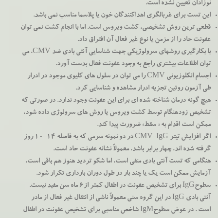
نوزادان تعیین نشده است.
این تست برای غربالگری اهداکنندگان خون یا پلاسما مناسب نمی باشد.
قطعی ترین روش تشخیصی، کشت ویروس است. اما با انجام کشت نمی توان
عفونت حاد را از مزمن یا نوع غیر فعال آن افتراق داد.
با بکارگیری روشهای سرولوژیکی جهت شناسایی آنتی بادی ضد CMV، می
توان اطلاعات بیشتری راجع به وجود عفونت فعال بدست آورد.
اجسام انکلوزیونی CMV را می توان در سلول های کلیوی موجود در ادرار
طی آزمون روتین تجزیه ادرار مشاهده و شناسایی کرد.
هیچ گونه درمان شناخته شده ای برای این عفونت وجود ندارد. در صورتی که
تشخیص زودهنگام توسط کشت ویروس یا روش های سرولوژی داده شود،
ممکن است اقدام به « سقط» ضرورت پیدا کند.
اگر افزایش تیتر CMV-IgG در دو نمونه سرمی که به فاصله 14-10 روز
گرفته شده اند، چهار برابر باشد، معمولاً نشانه عفونت حاد است.
هنگامی که تست آنتی بادی منفی است، اما شكو ترديد هنوز هم باقی است،
آزمايش ممکن است یک یا چند بار در طول دوران بارداری تکرار شود.
سطوحIgG برای تشخیص عفونت در اطفال کمتر از6 ماه سن مفید نیست.
آنتی بادی IgG در این گروه سنی معمولاً ناشی از انتقال غیر فعال از مادر
است . در عوض سطوحIgM شاخص مناسبی برای تشخیص عفونت در اطفال