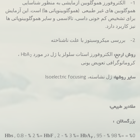
1- الکتروفورز هموگلوبین آزمایشی به منظور شناسایی
هموگلوبین های غیر طبیعی (هموگلوبینوپاتی ها) است. این آزمایش
برای تشخیص کم خونی داسی، تالاسمی و سایر هموگلوبینوپاتی ها
نیز کاربرد دارد.
2- بررسی میکروسبتوز با علت ناشناخته
الکتروفورز استات سلولز یا ژل در مورد HbA
،
روش ارجح:
2
کروماتوگرافی تعویض یونی
ژل نشاسته، Isoelectric focusing
سایر روشها:
مقادیر طبیعی:
بزرگسالان :
, 0.8 - % 2 %=
, 2 - % 3 %=
, 95 - % 98 %=
%0 =
Hbs
HbF
HbA
2