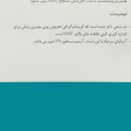
هیپرتیروئیدیسم باعث افزایش سطح HbA
می شود.
2
توضیحات:
در منبعی ذکر شده است که کروماتوگرافی تعویض یونی بهترین روش برای
اندازه گیری کمی غلطت های بالای HBF است.
آزمایش مرتبط با این تست، آزمون مستقیم Hb خون می باشد.