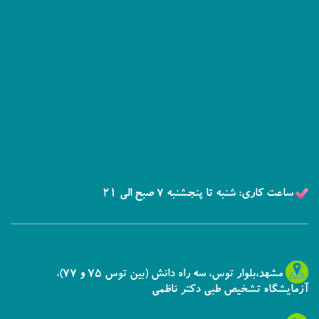
ساعت کاری: شنبه تا پنجشنبه 7 صبح الی 21
مشهد،بلوار توس، سه راه دانش (بین توس 75 و 77)،
آزمایشگاه تشخیص طبی دکتر ناظمی