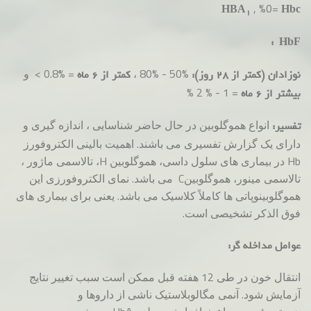
, %0=
HBA
Hbc
1
:
HbF
%50 - %80 ،
= %0.8 > و
نوزادان (کمتر از 28 روز):
کمتر از 6 ماه
= 1 - % 2 %
بیشتر از 6 ماه
انواع هموگلوبین در حال حاضر شناسایی ، اندازه گیری و
تفسیر:
دارای یک گزارش تفسیری می باشند. اهمیت بالینی الکتروفورز
Hb در بیماری های سلول داسی، هموگلوبین H، تالاسمی ماژور ،
تالاسمی مینور، هموگلوبینC می باشد. نمای الکتروفورزی این
هموگلوبینوپاتی ها کاملاً کلاسیک می باشد. یعنی برای بیماری های
فوق الذکر تشخیصی است.
عوامل مداخله گر:
انتقال خون در طی 12 هفته قبل ممکن است سبب تغییر نتایج
آزمایش شود. آنمی مگالوبلاستیک ناشی از داروها و