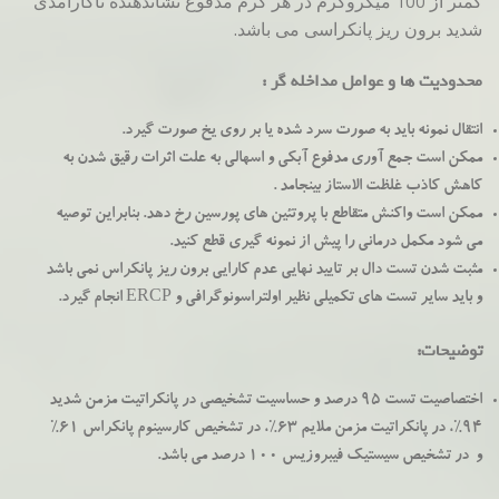
کمتر از 100 میکروگرم در هر گرم مدفوع نشاندهنده ناکارامدی
شدید برون ریز پانکراسی می باشد.
محدودیت ها و عوامل مداخله گر :
انتقال نمونه باید به صورت سرد شده یا بر روی یخ صورت گیرد.
ممکن است جمع آوری مدفوع آبکی و اسهالی به علت اثرات رقیق شدن به
کاهش کاذب غلظت الاستاز بینجامد .
ممکن است واکنش متقاطع با پروتئین های پورسین رخ دهد. بنابراین توصیه
می شود مکمل درمانی را پیش از نمونه گیری قطع کنید.
مثبت شدن تست دال بر تایید نهایی عدم کارایی برون ریز پانکراس نمی باشد
و باید سایر تست های تکمیلی نظیر اولتراسونوگرافی و ERCP انجام گیرد.
توضیحات:
اختصاصیت تست 95 درصد و حساسیت تشخیصی در پانکراتیت مزمن شدید
94%، در پانکراتیت مزمن ملایم 63%، در تشخیص کارسینوم پانکراس 61%
و در تشخیص سیستیک فیبروزیس 100 درصد می باشد.