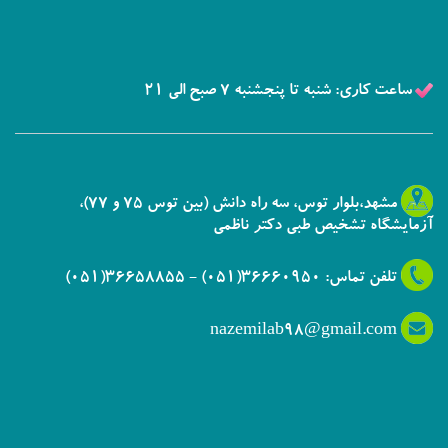
ساعت کاری: شنبه تا پنجشنبه 7 صبح الی 21
مشهد،بلوار توس، سه راه دانش (بین توس 75 و 77)،
آزمایشگاه تشخیص طبی دکتر ناظمی
تلفن تماس: 36660950(051) - 36658855(051)
nazemilab98@gmail.com