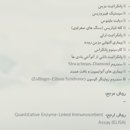
ü پانکراتیت مزمن
ü سیستیک فیبروزیس
ü دیابت ملیتوس
ü کله لتیازیس (سنگ های صفراوی)
ü پانکراتیت ارثی
ü بیماری التهابی مزمن روده
ü کارسینوم پانکراس
ü پانکراتیت ناشی از اُتوآنتی بادی ها
ü سندروم Shwachman-Diamond
ü بیماری های اُتوایمیون و بافت همبند
ü
سندروم زولینگر الیسون (Zollinger-Ellison Syndrome)
روش مرجع:
-
Quantitative Enzyme-Linked Immunosorbent
روش ارجح:
Assay (ELISA)