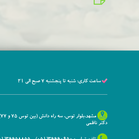
ساعت کاری: شنبه تا پنجشنبه 7 صبح الی 21
م
دکتر ناظمی