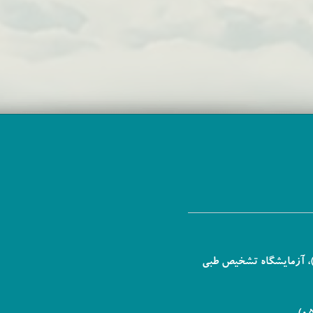
شهد،بلوار توس، سه راه دانش (بین توس 75 و 77)، آزمایشگاه تشخیص طبی