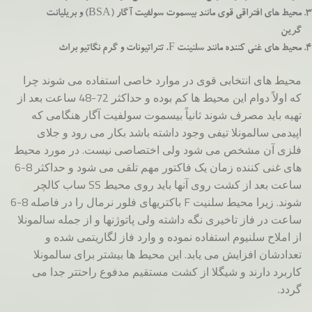
محیط های افتراقی قوی مانند بیسموت سولفیت آگار (BSA) و بریلیانت
گرین
محیط های غنی کننده مانند سلنینت F، تتراتیونات و گرم نگاتیو براث
محیط های انتخابی قوی در موارد خاصی استفاده می شوند چرا
که اولاً دوام این محیط ها کم بوده و حداکثر 72-48 ساعت بعد از
تهیه باید مصرف شوند ثانیاً بیسموت سولفیت آگار هنگامی که
اپیدمی سالمونلا تیفی وجود داشته باشد بکار می رود و جلای
فلزی آن مشخص می شود ولی اختصاصی نیست. در مورد محیط
های غنی کننده زمان یک فاکتور مهم تلقی می شود و حداکثر 8-6
ساعت بعد از کشت روی آنها باید روی محیط SS ساب کالچر
شوند. زیرا محیط سلنیت F باکتریهای فلور نرمال را در فاصله 8-6
ساعت در فاز تاخیری نگه داشته ولی پاتوژنها و از جمله سالمونلا
از املاح سلنیوم استفاده نموده و وارد فاز لگاریتمی شده و
تعدادشان افزایش می یابد. این محیط ها بیشتر برای سالمونلا
کاربرد دارند و شیگلا از کشت مستقیم مدفوع راحتتر جدا می
گردد.