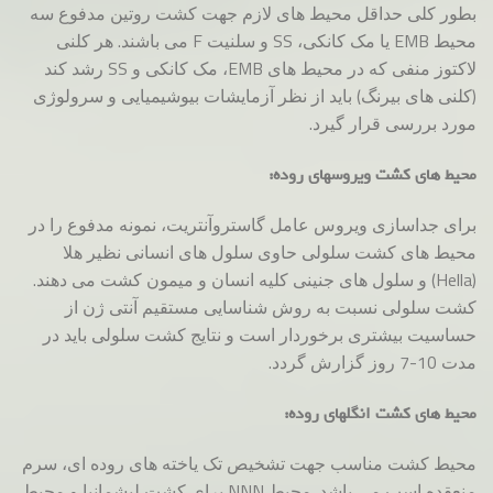
بطور کلی حداقل محیط های لازم جهت کشت روتین مدفوع سه
محیط EMB یا مک کانکی، SS و سلنیت F می باشند. هر کلنی
لاکتوز منفی که در محیط های EMB، مک کانکی و SS رشد کند
(کلنی های بیرنگ) باید از نظر آزمایشات بیوشیمیایی و سرولوژی
مورد بررسی قرار گیرد.
محیط های کشت ویروسهای روده:
برای جداسازی ویروس عامل گاستروآنتریت، نمونه مدفوع را در
محیط های کشت سلولی حاوی سلول های انسانی نظیر هلا
(Hella) و سلول های جنینی کلیه انسان و میمون کشت می دهند.
کشت سلولی نسبت به روش شناسایی مستقیم آنتی ژن از
حساسیت بیشتری برخوردار است و نتایج کشت سلولی باید در
مدت 10-7 روز گزارش گردد.
محیط های کشت انگلهای روده:
محیط کشت مناسب جهت تشخیص تک یاخته های روده ای، سرم
منعقده اسب می باشد. محیط NNN برای کشت لیشمانیا و محیط