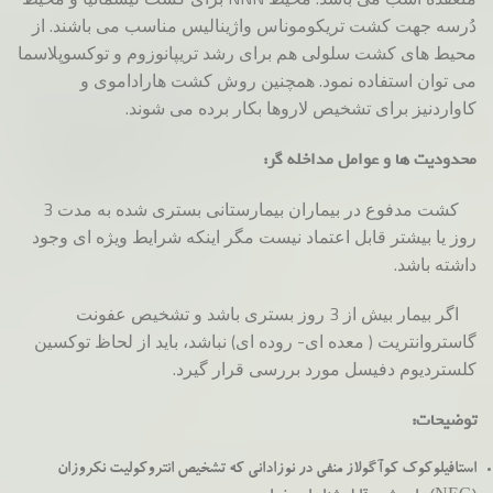
دُرسه جهت کشت تریکوموناس واژینالیس مناسب می باشند. از
محیط های کشت سلولی هم برای رشد تریپانوزوم و توکسوپلاسما
می توان استفاده نمود. همچنین روش کشت هاراداموی و
کاواردنیز برای تشخیص لاروها بکار برده می شوند.
محدودیت ها و عوامل مداخله گر:
کشت مدفوع در بیماران بیمارستانی بستری شده به مدت 3
روز یا بیشتر قابل اعتماد نیست مگر اینکه شرایط ویژه ای وجود
داشته باشد.
اگر بیمار بیش از 3 روز بستری باشد و تشخیص عفونت
گاستروانتریت ( معده ای- روده ای) نباشد، باید از لحاظ توکسین
کلستردیوم دفیسل مورد بررسی قرار گیرد.
توضیحات:
استافیلوکوک کوآگولاز منفی در نوزادانی که تشخیص انتروکولیت نکروزان