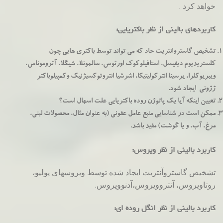
خواهد کرد .
کاربردهای بالینی از نظر باکتریایی:
تشخيص گاستروانتريت حاد كه مي تواند توسط باكتري هايي چون
كلستريديوم ديفيسل، استافيلوكوك اورئوس، سالمونلا، شيگلا، آئروموناس،
ويبريوكلرا، يرسينا انتركوليتيكا، اشرشيا انتروتوكسي‍ژنيك وكمپيلوباكتر
ژژوني ايجاد شود.
تعیین اینکه آیا یک پاتوژن روده باکتریایی علت اسهال است؟
ممکن است در شناسایی منبع عامل عفونی (به عنوان مثال، محصولات لبنی،
مرغ، آب، و یا گوشت) مفید باشد.
کاربرد بالینی از نظر ویروس:
تشخیص گاستروآنتریت ایجاد شده توسط ویروسهای پولیو،
روتاویروس، آنتروویروس،آدنوویروس.
کاربرد بالینی از نظر انگل روده ای: