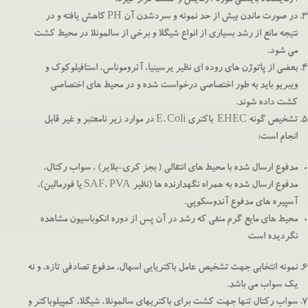
آزمايشگاه بايستي مورد آزمايش و كشت قرار گيرد.
در صورت ماندن بيش از حد نمونه و سردشدن آن PH كاهش يافته و در
نتيجه مانع از رشد بسياري از انواع شيگلا و برخي از سالمونلا در محيط كشت
مي شود.
بعضی از پاتوژن های روده ای نظیر یرسینیا، آئروموناس، استافیلوکوک و
ویبریو باید به طور اختصاصی درخواست شده و در محیط های اختصاصی
کشت داده شوند.
تشخیص گونه EHEC باکتری E. Coli در موارد زیر نامعتبر و غیر قابل
انجام است:
مدفوع ارسال شده با محیط های انتقالی ( بجز کری-بلایر) ، سواب رکتال،
مدفوع ارسال شده به همراه نگهدارنده ها (نظیر SAF، PVA یا فورمالین)،
آسپیره های مدفوع آندوسکوپی.
محیط های مایع گرم منفی که رشد در آن پس از دوره انکوباسیون مشاهده
نگردیده است
نمونه انتخابی جهت تشخیص عامل باکتریایی اسهال، مدفوع تصادفی تازه، و نه
یک سواب می باشد.
سواب رکتال تنها جهت کشت برای باکتریهای سالمونلا، شیگلا، کمپیلوباکتر و