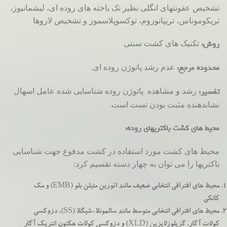
تشخیص عفونتهای انگلی نظیر تک یاخته های روده ای، لیشمانیوز،
تریکوموناس، تریپانوزوم، توکسوپلاسموز و تشخیص لاروها
تکنیک های کشت سنتی
روش:
عدم رشد پاتوژن روده ای.
محدوده مرجع:
رشد و مشاهده پاتوژن روده شناسایی شده عامل اسهال
تفسیر:
نشاندهنده مثبت بودن تست است.
محیط های کشت باکتریهای روده:
محیط های کشت مورد استفاده در کشت مدفوع جهت شناسایی
باکتریها را می توان به چهار دسته تقسیم کرد:
محیط های افتراقی انتخابی ضعیف مانند ائوزین متیلن بلو (EMB) و مک
کانکی
محیط های افتراقی انتخابی متوسط مانند سالمونلا-شیگلا (SS)، دزوکسی
کولات آگار، گزیلوزلایزین (XLD) و دزوکسی کولات هکتون انتریک آگار