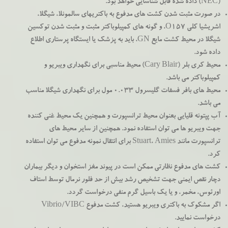
(NEC) داده شده قابل شناسایی خواهد بود.
در صورت مثبت شدن کشت های مدفوع به باکتریهای سالمونلا، شیگلا،
اشریشیا کلی O157، و گونه های کمپیلوباکتر مثبت و مثبت شدن توکسین
شیگلا در محیط کشت مایع GN، باید به پزشک یا ایستگاه پرستاری اطلاع
داده شود.
محيط كري بلر (Cary Blair) محيط مناسبي براي نگهداري ويبريو و
كمپيلوباكتر مي باشد.
محیط های بافر فسفات گلیسرول 0.033 مول برای نگهداری شیگلا مناسب
می باشد.
آب پپتونه قلیایی بعنوان محیط ترانسپورت و همچنین یک محیط غنی کننده
جهت ویبریو ها می توان استفاده نمود. همچنین از سایر محیط های
ترانسپورت مانند Stuart، Amies برای انتقال نمونه مدفوع می توان استفاده
کرد.
کشت های مدفوع نظارتی ممکن است در پیوند مغز استخوان و دیگر بیماران
دچار نقص ایمنی جهت تشخیص رشد بیش از حد فلور نرمال توسط استاف
اورئوس، مخمر، و یا یک باسیل گرم منفی درخواست گردد.
اگر مشکوک به باکتری ویبریو هستید، کشت مدفوع Vibrio/VIBC
درخواست نمایید.