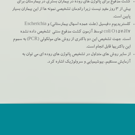
کشت مدفوع برای پاتوژن های روده در بیماران بستری در بیمارستان برای
بیش از 3 روز مفید نیست زیرا راندمان تشخیصی نمونه ها از این بیماران بسیار
پایین است.
کلستریدیوم دفیسیل (علت عمده اسهال بیمارستانی) و Escherichia
coli O157:H7 توسط آزمون کشت مدفوع سنتی تشخیص داده نشده
است. جهت تشخیص این دو باکتری از روش های مولکولی (PCR) به سموم
این باکتریها قابل انجام است.
از سایر روش های متداول در تشخیص پاتوژن های روده ای می توان به
آزمایش مستقیم، بیوشیمیایی و سرولوژیک اشاره کرد.