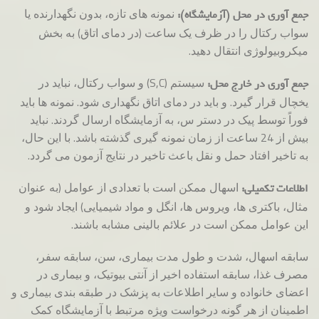
نمونه های تازه، بدون نگهدارنده یا
جمع آوری در محل (آزمایشگاه):
سواب رکتال را در ظرف یک ساعت (در دمای اتاق) به بخش
میکروبیولوژی انتقال دهید.
سیستم (S,C) و سواب رکتال، نباید در
جمع آوری در خارج محل:
یخچال قرار گیرد. و باید در دمای اتاق نگهداری شود. نمونه ها باید
فوراً توسط پیک در دستر س، به آزمایشگاه ارسال گردند. نباید
بیش از 24 ساعت از زمان نمونه گیری گذشته باشد. با این حال،
به تاخیر افتاد حمل و نقل باعث تاخیر در نتایج آزمون می گردد.
اسهال ممکن است با تعدادی از عوامل (به عنوان
اطلاعات تکمیلی:
مثال، باکتری ها، ویروس ها، انگل و مواد شیمیایی) ایجاد شود و
این عوامل ممکن است در علائم بالینی مشابه باشند.
سابقه اسهال، شدت و طول مدت بیماری، سن، سابقه سفر،
مصرف غذا، سابقه استفاده اخیر از آنتی بیوتیک، و بیماری در
اعضای خانواده و سایر اطلاعات به پزشک در طبقه بندی بیماری و
اطمینان از هر گونه درخواست ویژه مرتبط با آزمایشگاه کمک